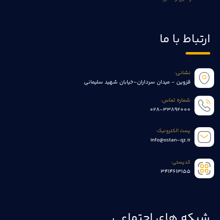
ارتباط با ما
نشانی:
قزوین - میدان سرداران-خیابان شهید سلیمانی
شماره تماس:
028-33892000
پست الکترونیک:
info@ostan-qz.ir
کدپستی:
3414613155
شبکه های اجتماعی