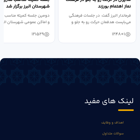
نماز اهتمام بورزند
شهرستان البرز برگزار شد
فرماندار البرز گفت: در جلسات فرهنگی
دومین جلسه کمیته مناسب ساز
می‌بایست هدفمان حرکت رو به جلو و
و اماکن عمومی شهرستان البرز
دستیابی...
۱۴۰۴ به...
121529
124801
لینک های مفید
اهداف و وظایف
سوالات متداول