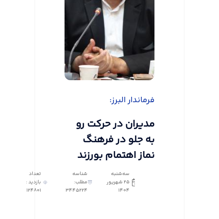
فرماندار البرز:
مدیران در حرکت رو
به جلو در فرهنگ
نماز اهتمام بورزند
سه‌شنبه
شناسه
تعداد
25 شهریور
مطلب:
بازدید :
124801
3445224
1404