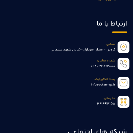
ارتباط با ما
نشانی:
قزوین - میدان سرداران-خیابان شهید سلیمانی
شماره تماس:
028-33892000
پست الکترونیک:
info@ostan-qz.ir
کدپستی:
3414613155
شبکه های اجتماعی