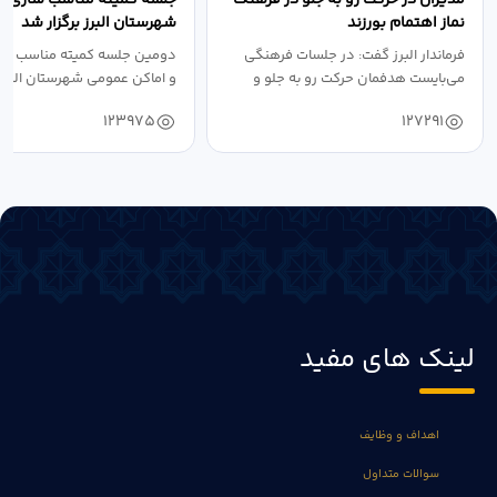
نماز اهتمام بورزند
شهرستان البرز برگزار شد
فرماندار البرز گفت: در جلسات فرهنگی
دومین جلسه کمیته مناسب ساز
می‌بایست هدفمان حرکت رو به جلو و
و اماکن عمومی شهرستان البرز
دستیابی...
۱۴۰۴ به...
123975
127291
لینک های مفید
اهداف و وظایف
سوالات متداول