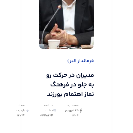
فرماندار البرز:
مدیران در حرکت رو
به جلو در فرهنگ
نماز اهتمام بورزند
سه‌شنبه
شناسه
تعداد
25 شهریور
مطلب:
بازدید :
127291
3445224
1404