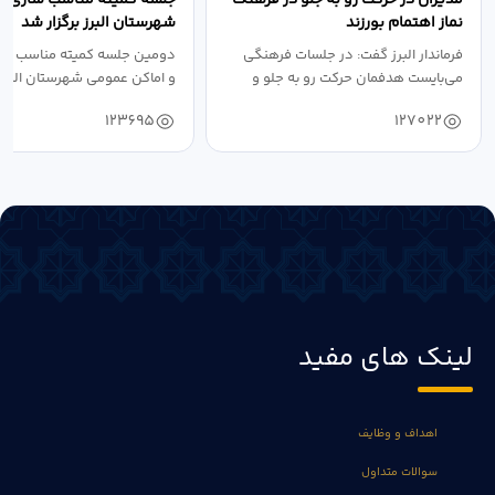
نماز اهتمام بورزند
شهرستان البرز برگزار شد
فرماندار البرز گفت: در جلسات فرهنگی
دومین جلسه کمیته مناسب ساز
می‌بایست هدفمان حرکت رو به جلو و
و اماکن عمومی شهرستان البرز
دستیابی...
۱۴۰۴ به...
123695
127022
لینک های مفید
اهداف و وظایف
سوالات متداول