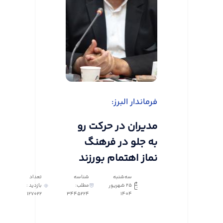
فرماندار البرز:
مدیران در حرکت رو
به جلو در فرهنگ
نماز اهتمام بورزند
سه‌شنبه
شناسه
تعداد
25 شهریور
مطلب:
بازدید :
127022
3445224
1404