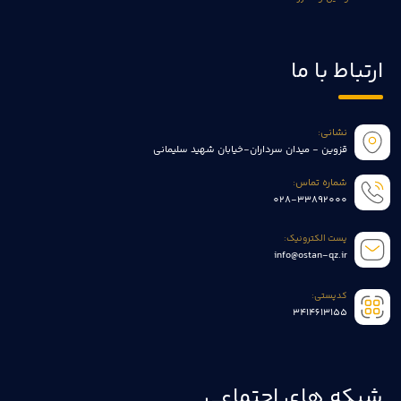
ارتباط با ما
نشانی:
قزوین - میدان سرداران-خیابان شهید سلیمانی
شماره تماس:
028-33892000
پست الکترونیک:
info@ostan-qz.ir
کدپستی:
3414613155
شبکه های اجتماعی