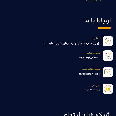
ارتباط با ما
نشانی:
قزوین - میدان سرداران-خیابان شهید سلیمانی
شماره تماس:
028-33892000
پست الکترونیک:
info@ostan-qz.ir
کدپستی:
3414613155
شبکه های اجتماعی