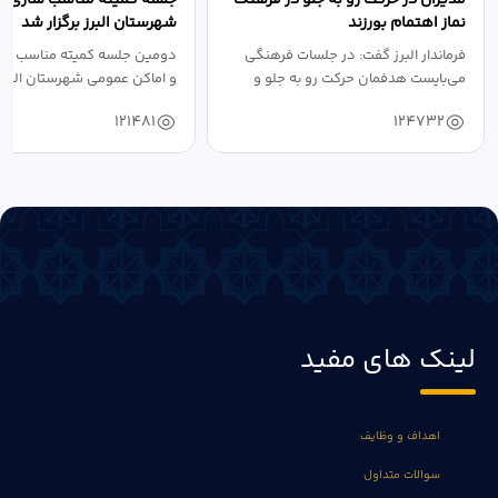
نماز اهتمام بورزند
شهرستان البرز برگزار شد
فرماندار البرز گفت: در جلسات فرهنگی
دومین جلسه کمیته مناسب ساز
می‌بایست هدفمان حرکت رو به جلو و
و اماکن عمومی شهرستان البرز
دستیابی...
۱۴۰۴ به...
121481
124732
لینک های مفید
اهداف و وظایف
سوالات متداول