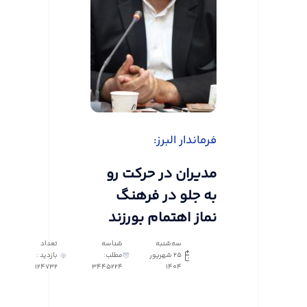
فرماندار البرز:
مدیران در حرکت رو
به جلو در فرهنگ
نماز اهتمام بورزند
سه‌شنبه
شناسه
تعداد
25 شهریور
مطلب:
بازدید :
124732
3445224
1404