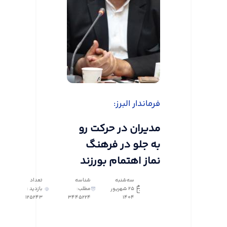
فرماندار البرز:
مدیران در حرکت رو
به جلو در فرهنگ
نماز اهتمام بورزند
سه‌شنبه
شناسه
تعداد
25 شهریور
مطلب:
بازدید :
125243
3445224
1404