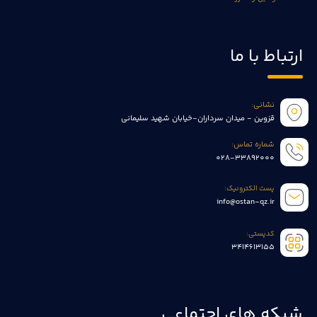
ارتباط با ما
نشانی:
قزوین - میدان سرداران-خیابان شهید سلیمانی
شماره تماس:
028-33892000
پست الکترونیک:
info@ostan-qz.ir
کدپستی:
3414613155
شبکه های اجتماعی