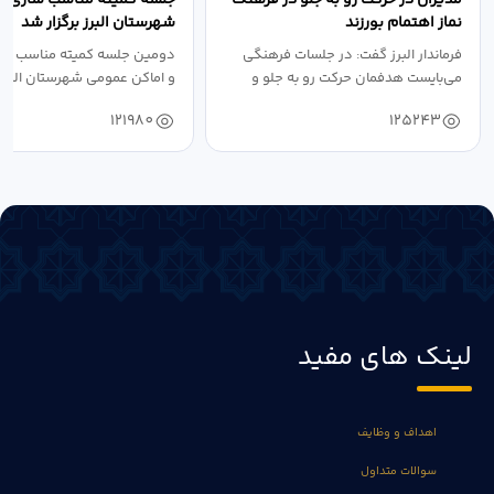
نماز اهتمام بورزند
شهرستان البرز برگزار شد
فرماندار البرز گفت: در جلسات فرهنگی
دومین جلسه کمیته مناسب ساز
می‌بایست هدفمان حرکت رو به جلو و
و اماکن عمومی شهرستان البرز
دستیابی...
۱۴۰۴ به...
121980
125243
لینک های مفید
اهداف و وظایف
سوالات متداول