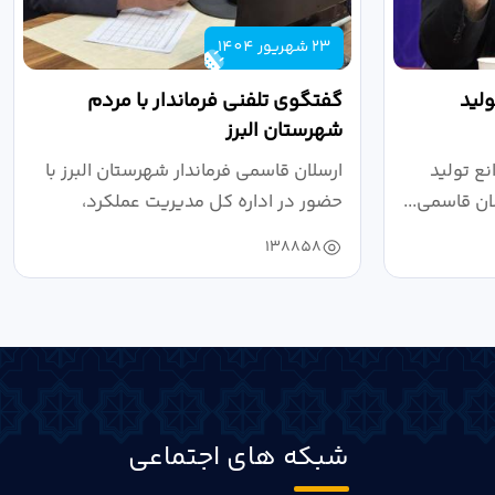
23 شهریور 1404
لید
گفتگوی تلفنی فرماندار با مردم
شهرستان البرز
ع تولید
ارسلان قاسمی فرماندار شهرستان البرز با
ان قاسمی...
حضور در اداره کل مدیریت عملکرد،
بازرسی...
138858
شبکه های اجتماعی