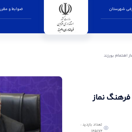
فی شهرستان
ضوابط و مقرر
زند - فرمانداری البرز
ز اهتمام بورزند
 فرهنگ نماز
تعداد بازدید :
125172