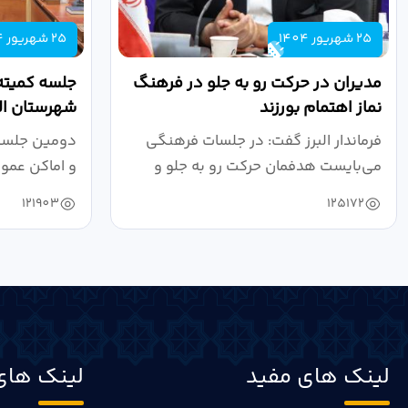
25 شهریور 1404
25 شهریور 1404
مدیران در حرکت رو به جلو در فرهنگ
جلسه کمیته
نماز اهتمام بورزند
شهرستان الب
فرماندار البرز گفت: در جلسات فرهنگی
دومین جلسه 
می‌بایست هدفمان حرکت رو به جلو و
و اماکن عمو
دستیابی...
۱۴۰۴ به...
121903
125172
لینک های مفید
لینک های