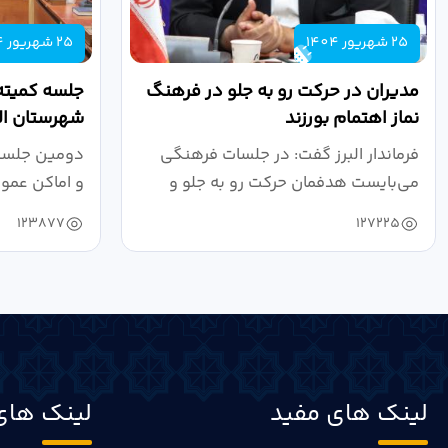
25 شهریور 1404
25 شهریور 1404
مدیران در حرکت رو به جلو در فرهنگ
جلسه کمیته
نماز اهتمام بورزند
شهرستان الب
فرماندار البرز گفت: در جلسات فرهنگی
دومین جلسه 
می‌بایست هدفمان حرکت رو به جلو و
و اماکن عمو
دستیابی...
۱۴۰۴ به...
123877
127225
لینک های مفید
لینک های