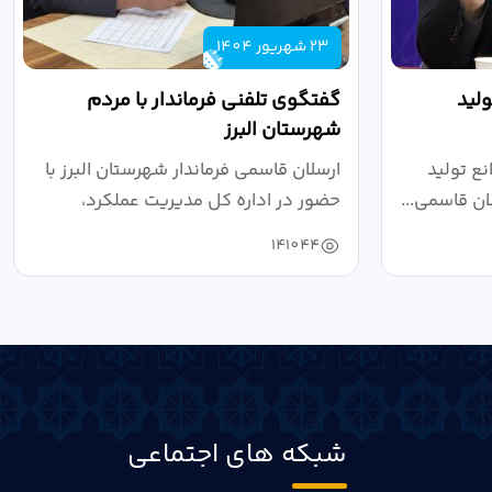
23 شهریور 1404
لید
گفتگوی تلفنی فرماندار با مردم
شهرستان البرز
ع تولید
ارسلان قاسمی فرماندار شهرستان البرز با
ان قاسمی...
حضور در اداره کل مدیریت عملکرد،
بازرسی...
141044
شبکه های اجتماعی