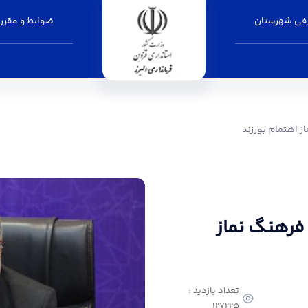
فی شهرستان
ضوابط و مقرر
زند - فرمانداری البرز
ز اهتمام بورزند
 فرهنگ نماز
تعداد بازدید :
127225