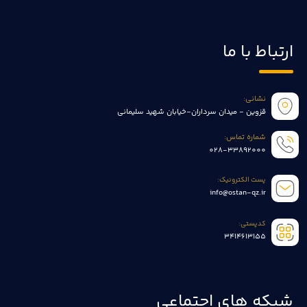
ارتباط با ما
نشانی:
قزوین - میدان سرداران-خیابان شهید سلیمانی
شماره تماس:
028-33892000
پست الکترونیک:
info@ostan-qz.ir
کدپستی:
3414613155
شبکه های اجتماعی