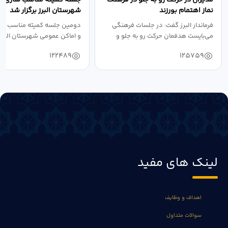
نماز اهتمام بورزند
شهرستان البرز برگزار شد
فرماندار البرز گفت: در جلسات فرهنگی
دومین جلسه کمیته مناسب ساز
می‌بایست هدفمان حرکت رو به جلو و
و اماکن عمومی شهرستان البرز
دستیابی...
۱۴۰۴ به...
122489
125759
لینک های مفید
اهداف و وظایف
سوالات متداول