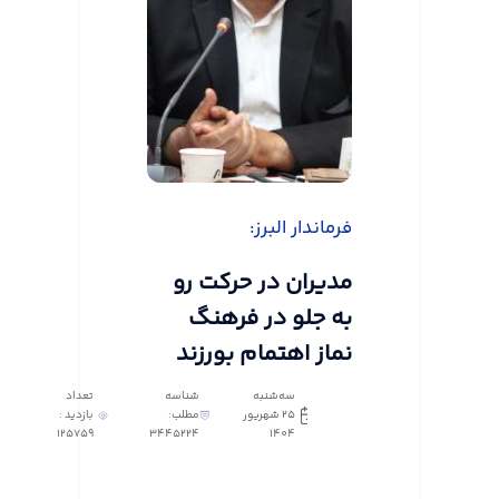
فرماندار البرز:
مدیران در حرکت رو
به جلو در فرهنگ
نماز اهتمام بورزند
سه‌شنبه
شناسه
تعداد
25 شهریور
مطلب:
بازدید :
125759
3445224
1404