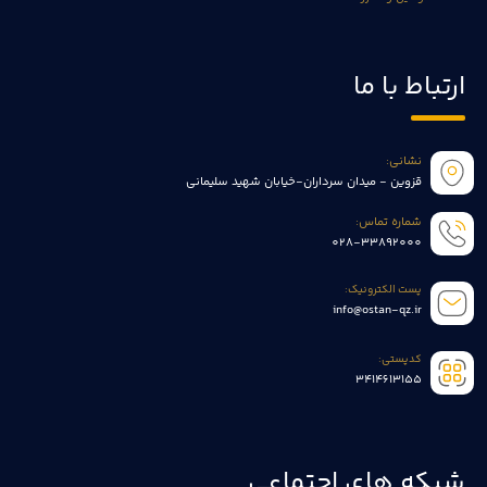
ارتباط با ما
نشانی:
قزوین - میدان سرداران-خیابان شهید سلیمانی
شماره تماس:
028-33892000
پست الکترونیک:
info@ostan-qz.ir
کدپستی:
3414613155
شبکه های اجتماعی