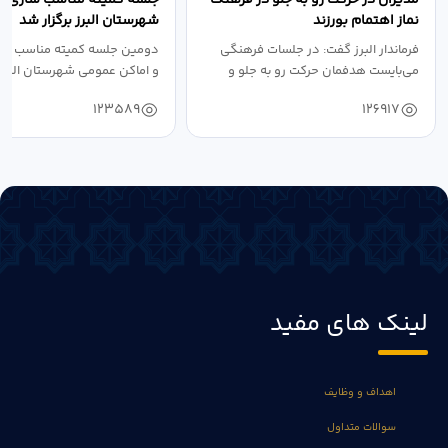
نماز اهتمام بورزند
شهرستان البرز برگزار شد
فرماندار البرز گفت: در جلسات فرهنگی
دومین جلسه کمیته مناسب ساز
می‌بایست هدفمان حرکت رو به جلو و
و اماکن عمومی شهرستان البرز
دستیابی...
۱۴۰۴ به...
123589
126917
لینک های مفید
اهداف و وظایف
سوالات متداول