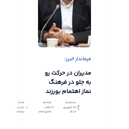
فرماندار البرز:
مدیران در حرکت رو
به جلو در فرهنگ
نماز اهتمام بورزند
سه‌شنبه
شناسه
تعداد
25 شهریور
مطلب:
بازدید :
126917
3445224
1404