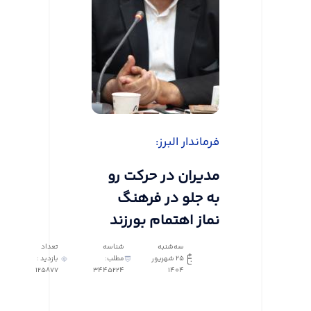
فرماندار البرز:
مدیران در حرکت رو
به جلو در فرهنگ
نماز اهتمام بورزند
سه‌شنبه
شناسه
تعداد
25 شهریور
مطلب:
بازدید :
125877
3445224
1404