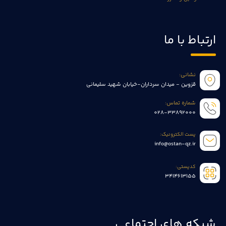
ارتباط با ما
نشانی:
قزوین - میدان سرداران-خیابان شهید سلیمانی
شماره تماس:
028-33892000
پست الکترونیک:
info@ostan-qz.ir
کدپستی:
3414613155
شبکه های اجتماعی