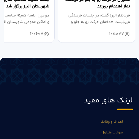
نماز اهتمام بورزند
شهرستان البرز برگزار شد
فرماندار البرز گفت: در جلسات فرهنگی
دومین جلسه کمیته مناسب ساز
می‌بایست هدفمان حرکت رو به جلو و
و اماکن عمومی شهرستان البرز
دستیابی...
۱۴۰۴ به...
122607
125877
لینک های مفید
اهداف و وظایف
سوالات متداول