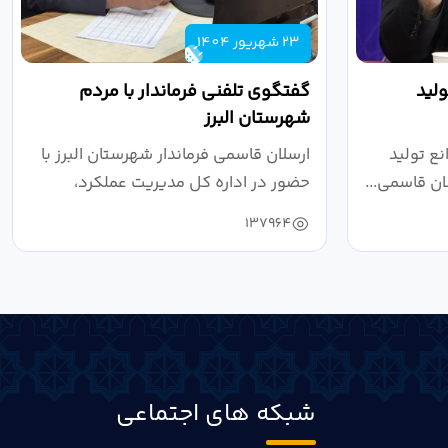
23 شهریور 1404
لید
گفتگوی تلفنی فرماندار با مردم
شهرستان البرز
ع تولید
ارسلان قاسمی فرماندار شهرستان البرز با
ان قاسمی...
حضور در اداره کل مدیریت عملکرد،
بازرسی...
137964
شبکه های اجتماعی