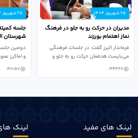
25 شهریور 1404
25 شهریور 1404
مدیران در حرکت رو به جلو در فرهنگ
جلسه کمیته
نماز اهتمام بورزند
شهرستان الب
فرماندار البرز گفت: در جلسات فرهنگی
دومین جلسه 
می‌بایست هدفمان حرکت رو به جلو و
و اماکن عمو
دستیابی...
۱۴۰۴ به...
121057
124327
لینک های مفید
لینک های