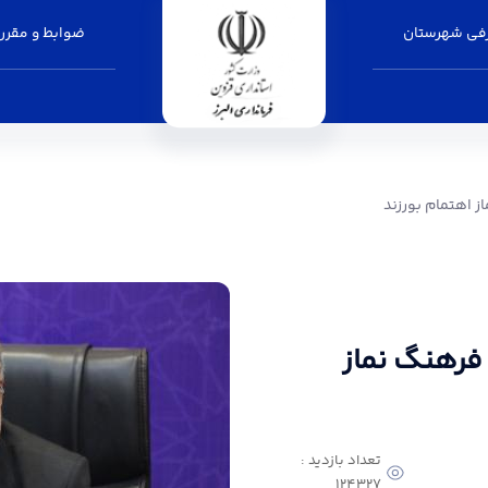
فی شهرستان
ضوابط و مقرر
زند - فرمانداری البرز
ز اهتمام بورزند
 فرهنگ نماز
تعداد بازدید :
124327