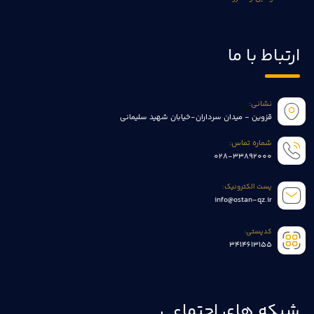
ارتباط با ما
نشانی:
قزوین - میدان سرداران-خیابان شهید سلیمانی
شماره تماس:
028-33892000
پست الکترونیک:
info@ostan-qz.ir
کدپستی:
3414613155
شبکه های اجتماعی