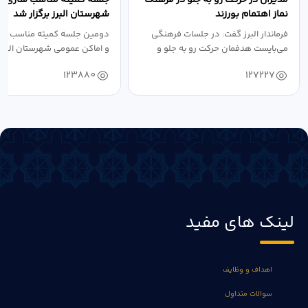
نماز اهتمام بورزند
شهرستان البرز برگزار شد
فرماندار البرز گفت: در جلسات فرهنگی
دومین جلسه کمیته مناسب ساز
می‌بایست هدفمان حرکت رو به جلو و
و اماکن عمومی شهرستان البرز
دستیابی...
۱۴۰۴ به...
123880
127227
لینک های مفید
اهداف و وظایف
سوالات متداول