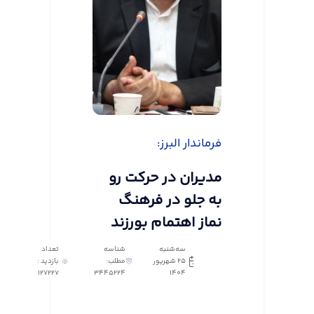
فرماندار البرز:
مدیران در حرکت رو
به جلو در فرهنگ
نماز اهتمام بورزند
سه‌شنبه
شناسه
تعداد
25 شهریور
مطلب:
بازدید :
127227
3445224
1404