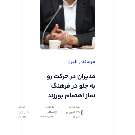
فرماندار البرز:
مدیران در حرکت رو
به جلو در فرهنگ
نماز اهتمام بورزند
سه‌شنبه
شناسه
تعداد
25 شهریور
مطلب:
بازدید :
126219
3445224
1404