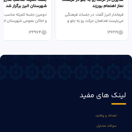
نماز اهتمام بورزند
شهرستان البرز برگزار شد
فرماندار البرز گفت: در جلسات فرهنگی
دومین جلسه کمیته مناسب ساز
می‌بایست هدفمان حرکت رو به جلو و
و اماکن عمومی شهرستان البرز
دستیابی...
۱۴۰۴ به...
122974
126219
لینک های مفید
اهداف و وظایف
سوالات متداول