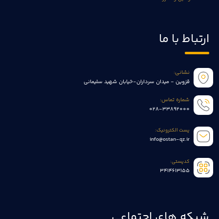
ارتباط با ما
نشانی:
قزوین - میدان سرداران-خیابان شهید سلیمانی
شماره تماس:
028-33892000
پست الکترونیک:
info@ostan-qz.ir
کدپستی:
3414613155
شبکه های اجتماعی