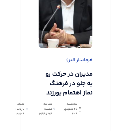
فرماندار البرز:
مدیران در حرکت رو
به جلو در فرهنگ
نماز اهتمام بورزند
سه‌شنبه
شناسه
تعداد
25 شهریور
مطلب:
بازدید :
128104
3445224
1404