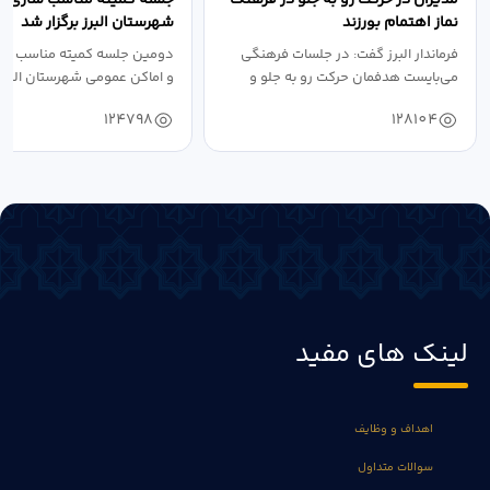
نماز اهتمام بورزند
شهرستان البرز برگزار شد
فرماندار البرز گفت: در جلسات فرهنگی
دومین جلسه کمیته مناسب ساز
می‌بایست هدفمان حرکت رو به جلو و
و اماکن عمومی شهرستان البرز
دستیابی...
۱۴۰۴ به...
124798
128104
لینک های مفید
اهداف و وظایف
سوالات متداول