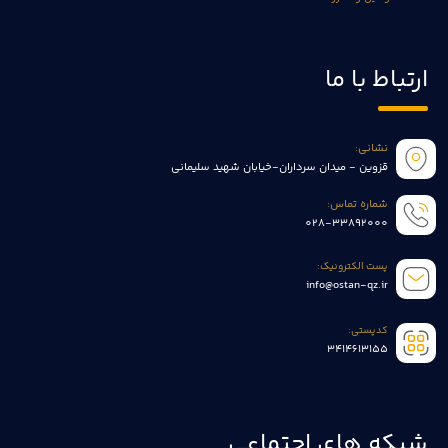
ارتباط با ما
نشانی:
قزوین - میدان سرداران-خیابان شهید سلیمانی
شماره تماس:
028-33892000
پست الکترونیک:
info@ostan-qz.ir
کدپستی:
3414613155
شبکه های اجتماعی