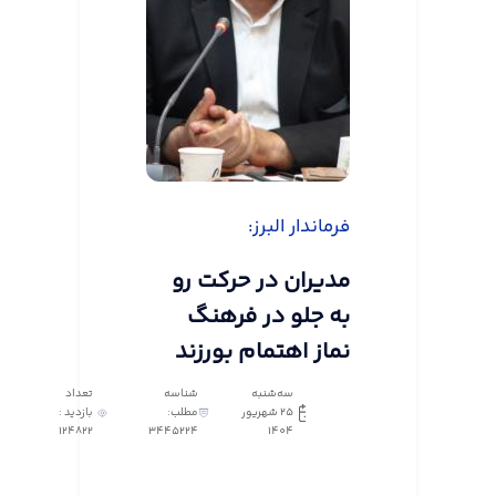
فرماندار البرز:
مدیران در حرکت رو
به جلو در فرهنگ
نماز اهتمام بورزند
سه‌شنبه
شناسه
تعداد
25 شهریور
مطلب:
بازدید :
124822
3445224
1404