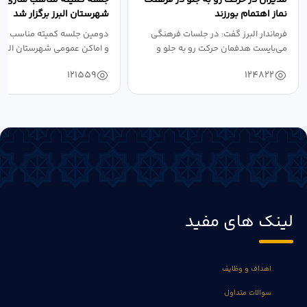
نماز اهتمام بورزند
شهرستان البرز برگزار شد
فرماندار البرز گفت: در جلسات فرهنگی
دومین جلسه کمیته مناسب ساز
می‌بایست هدفمان حرکت رو به جلو و
و اماکن عمومی شهرستان البرز
دستیابی...
۱۴۰۴ به...
121559
124822
لینک های مفید
اهداف و وظایف
سوالات متداول