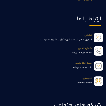
ارتباط با ما
نشانی:
قزوین - میدان سرداران-خیابان شهید سلیمانی
شماره تماس:
028-33892000
پست الکترونیک:
info@ostan-qz.ir
کدپستی:
3414613155
شبکه های اجتماعی