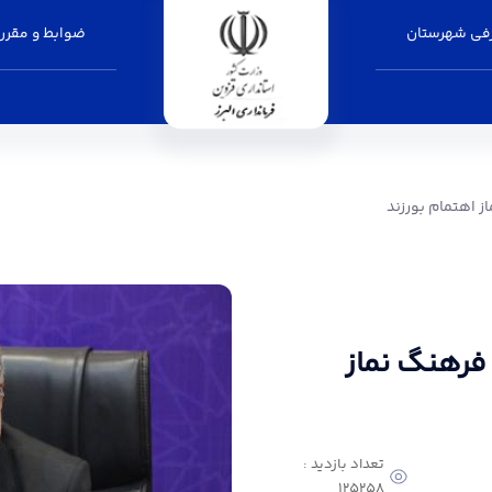
فی شهرستان
ضوابط و مقرر
زند - فرمانداری البرز
ز اهتمام بورزند
 فرهنگ نماز
تعداد بازدید :
125258