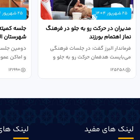
25 شهریور 1404
25 شهریور 1404
مدیران در حرکت رو به جلو در فرهنگ
جلسه کمیته
نماز اهتمام بورزند
شهرستان الب
فرماندار البرز گفت: در جلسات فرهنگی
دومین جلسه 
می‌بایست هدفمان حرکت رو به جلو و
و اماکن عمو
دستیابی...
۱۴۰۴ به...
121990
125258
لینک های مفید
لینک های