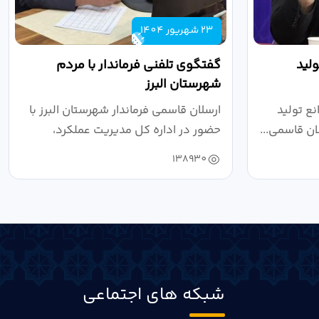
23 شهریور 1404
لید
گفتگوی تلفنی فرماندار با مردم
شهرستان البرز
ع تولید
ارسلان قاسمی فرماندار شهرستان البرز با
ان قاسمی...
حضور در اداره کل مدیریت عملکرد،
بازرسی...
138930
شبکه های اجتماعی