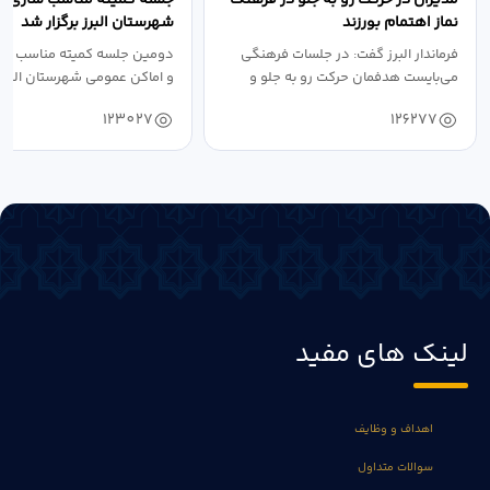
نماز اهتمام بورزند
شهرستان البرز برگزار شد
فرماندار البرز گفت: در جلسات فرهنگی
دومین جلسه کمیته مناسب ساز
می‌بایست هدفمان حرکت رو به جلو و
و اماکن عمومی شهرستان البرز
دستیابی...
۱۴۰۴ به...
123027
126277
لینک های مفید
اهداف و وظایف
سوالات متداول