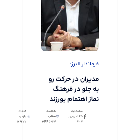
فرماندار البرز:
مدیران در حرکت رو
به جلو در فرهنگ
نماز اهتمام بورزند
سه‌شنبه
شناسه
تعداد
25 شهریور
مطلب:
بازدید :
126277
3445224
1404