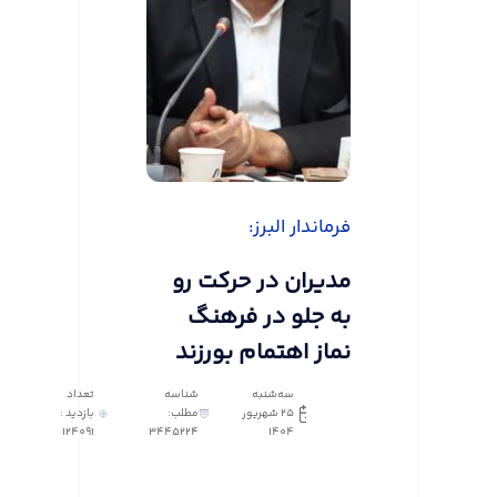
فرماندار البرز:
مدیران در حرکت رو
به جلو در فرهنگ
نماز اهتمام بورزند
سه‌شنبه
شناسه
تعداد
25 شهریور
مطلب:
بازدید :
124091
3445224
1404