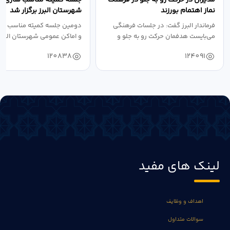
نماز اهتمام بورزند
شهرستان البرز برگزار شد
فرماندار البرز گفت: در جلسات فرهنگی
دومین جلسه کمیته مناسب ساز
می‌بایست هدفمان حرکت رو به جلو و
و اماکن عمومی شهرستان البرز
دستیابی...
۱۴۰۴ به...
120838
124091
لینک های مفید
اهداف و وظایف
سوالات متداول