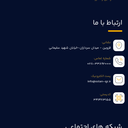
ارتباط با ما
نشانی:
قزوین - میدان سرداران-خیابان شهید سلیمانی
شماره تماس:
028-33892000
پست الکترونیک:
info@ostan-qz.ir
کدپستی:
3414613155
شبکه های اجتماعی