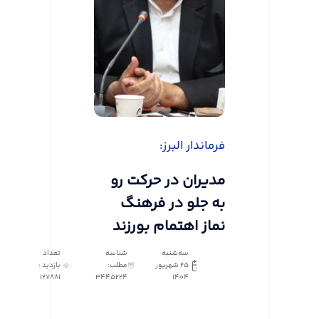
فرماندار البرز:
مدیران در حرکت رو
به جلو در فرهنگ
نماز اهتمام بورزند
سه‌شنبه
شناسه
تعداد
25 شهریور
مطلب:
بازدید :
127881
3445224
1404