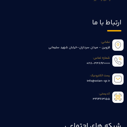
ارتباط با ما
نشانی:
قزوین - میدان سرداران-خیابان شهید سلیمانی
شماره تماس:
028-33892000
پست الکترونیک:
info@ostan-qz.ir
کدپستی:
3414613155
شبکه های اجتماعی