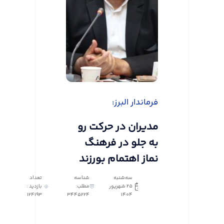
فرماندار البرز:
مدیران در حرکت رو
به جلو در فرهنگ
نماز اهتمام بورزند
سه‌شنبه
شناسه
تعداد
25 شهریور
مطلب:
بازدید :
124193
3445224
1404