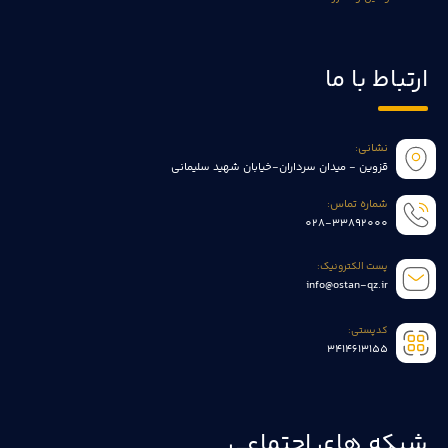
ارتباط با ما
نشانی:
قزوین - میدان سرداران-خیابان شهید سلیمانی
شماره تماس:
028-33892000
پست الکترونیک:
info@ostan-qz.ir
کدپستی:
3414613155
شبکه های اجتماعی