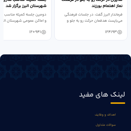
نماز اهتمام بورزند
شهرستان البرز برگزار شد
فرماندار البرز گفت: در جلسات فرهنگی
دومین جلسه کمیته مناسب ساز
می‌بایست هدفمان حرکت رو به جلو و
و اماکن عمومی شهرستان البرز
دستیابی...
۱۴۰۴ به...
120941
124193
لینک های مفید
اهداف و وظایف
سوالات متداول