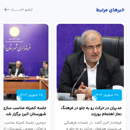
خبر‌های مرتبط
آرشیو اخبـــــــــــار
25 شهریور 1404
25 شهریور 1404
مدیران در حرکت رو به جلو در فرهنگ
جلسه کمیته مناسب سازی مع
نماز اهتمام بورزند
شهرستان البرز برگزار شد
فرماندار البرز گفت: در جلسات فرهنگی
دومین جلسه کمیته مناسب ساز
می‌بایست هدفمان حرکت رو به جلو و
و اماکن عمومی شهرستان البرز