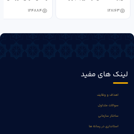
دستیابی...
۱۴۰۴ به...
124884
128163
لینک های مفید
اهداف و وظایف
سوالات متداول
ساختار سازمانی
استانداری در رسانه ها