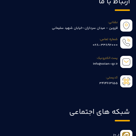
ارتباط با ما
نشانی:
قزوین - میدان سرداران-خیابان شهید سلیمانی
شماره تماس:
028-33892000
پست الکترونیک:
info@ostan-qz.ir
کدپستی:
3414613155
شبکه های اجتماعی
ایتا