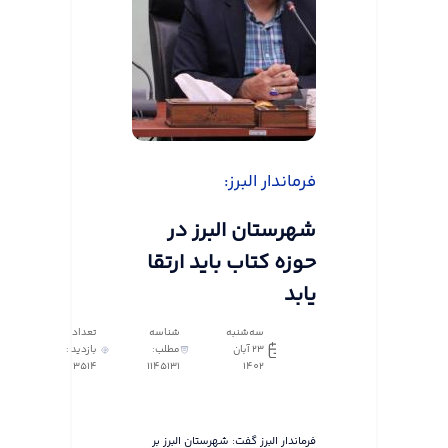
فرماندار البرز:
شهرستان البرز در
حوزه کتاب باید ارتقا
یابد
سه‌شنبه
شناسه
تعداد
23 آبان
مطلب:
بازدید :
3514
1145131
1402
فرماندار البرز گفت: شهرستان البرز بر