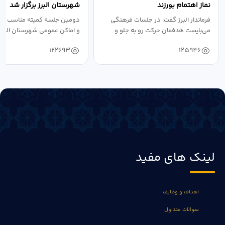
نماز اهتمام بورزند
شهرستان البرز برگزار شد
فرماندار البرز گفت: در جلسات فرهنگی
دومین جلسه کمیته مناسب ساز
می‌بایست هدفمان حرکت رو به جلو و
و اماکن عمومی شهرستان البرز
دستیابی...
۱۴۰۴ به...
122693
125946
لینک های مفید
اهداف و وظایف
سوالات متداول