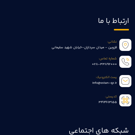
ارتباط با ما
نشانی:
قزوین - میدان سرداران-خیابان شهید سلیمانی
شماره تماس:
028-33892000
پست الکترونیک:
info@ostan-qz.ir
کدپستی:
3414613155
شبکه های اجتماعی