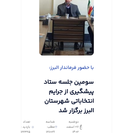
با حضور فرماندار البرز:
سومین جلسه ستاد
پیشگیری از جرایم
انتخاباتی شهرستان
البرز برگزار شد
دوشنبه
شناسه
تعداد
07 اسفند
مطلب:
بازدید :
122325
1211026
1402