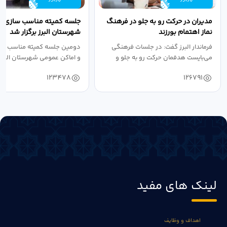
مدیران در حرکت رو به جلو در فرهنگ
جلسه کمیته مناسب سازی مع
نماز اهتمام بورزند
شهرستان البرز برگزار شد
فرماندار البرز گفت: در جلسات فرهنگی
دومین جلسه کمیته مناسب ساز
می‌بایست هدفمان حرکت رو به جلو و
و اماکن عمومی شهرستان البرز
دستیابی...
۱۴۰۴ به...
123478
126791
لینک های مفید
اهداف و وظایف