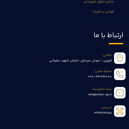
منشور حقوق شهروندی
قوانین و مقررات
ارتباط با ما
نشانی:
قزوین - میدان سرداران-خیابان شهید سلیمانی
شماره تماس:
028-33892000
پست الکترونیک:
info@ostan-qz.ir
کدپستی:
3414613155