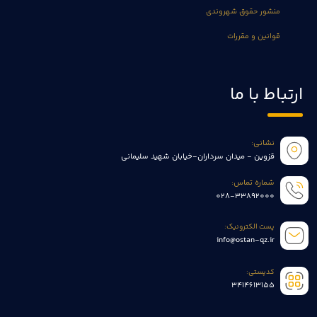
منشور حقوق شهروندی
قوانین و مقررات
ارتباط با ما
نشانی:
قزوین - میدان سرداران-خیابان شهید سلیمانی
شماره تماس:
028-33892000
پست الکترونیک:
info@ostan-qz.ir
کدپستی:
3414613155