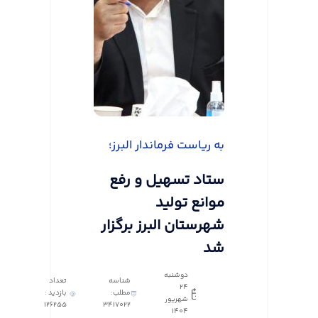
به ریاست فرماندار البرز؛
ستاد تسهیل و رفع
موانع تولید
شهرستان البرز برگزار
شد
دوشنبه
شناسه
تعداد
24
مطلب:
بازدید :
شهریور
126255
3417022
1404