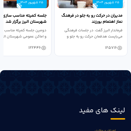
25 شهریور 1404
25 شهریور 1404
مدیران در حرکت رو به جلو در فرهنگ
جلسه کمیته مناسب سازی مع
نماز اهتمام بورزند
شهرستان البرز برگزار شد
فرماندار البرز گفت: در جلسات فرهنگی
دومین جلسه کمیته مناسب ساز
می‌بایست هدفمان حرکت رو به جلو و
و اماکن عمومی شهرستان البرز
دستیابی...
۱۴۰۴ به...
122446
125716
لینک های مفید
اهداف و وظایف