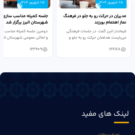
25 شهریور 1404
25 شهریور 1404
مدیران در حرکت رو به جلو در فرهنگ
جلسه کمیته مناسب سازی مع
نماز اهتمام بورزند
شهرستان البرز برگزار شد
فرماندار البرز گفت: در جلسات فرهنگی
دومین جلسه کمیته مناسب ساز
می‌بایست هدفمان حرکت رو به جلو و
و اماکن عمومی شهرستان البرز
دستیابی...
۱۴۰۴ به...
122909
126168
لینک های مفید
اهداف و وظایف