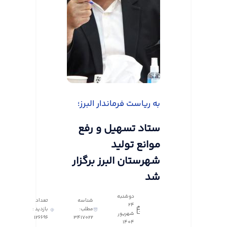
به ریاست فرماندار البرز؛
ستاد تسهیل و رفع
موانع تولید
شهرستان البرز برگزار
شد
دوشنبه
شناسه
تعداد
24
مطلب:
بازدید :
شهریور
126696
3417022
1404