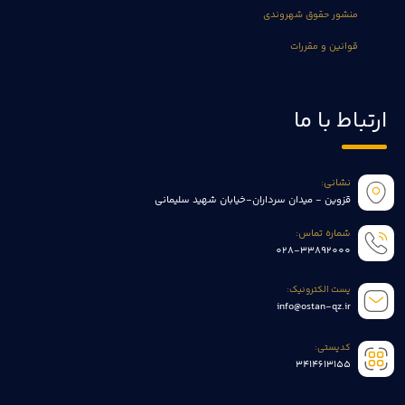
منشور حقوق شهروندی
قوانین و مقررات
ارتباط با ما
نشانی:
قزوین - میدان سرداران-خیابان شهید سلیمانی
شماره تماس:
028-33892000
پست الکترونیک:
info@ostan-qz.ir
کدپستی:
3414613155