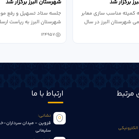
رز برگزار شد
شهرستان البرز برگزار شد
کمیته مناسب سازی معابر
جلسه ستاد تسهیل و رفع موان
می شهرستان البرز در سال
شهرستان البرز به ریاست ارسل
124957
 مرتبط
ارتباط با ما
نشانی:
قزوین - میدان سرداران-خی
الکترونیکی
سلیمانی