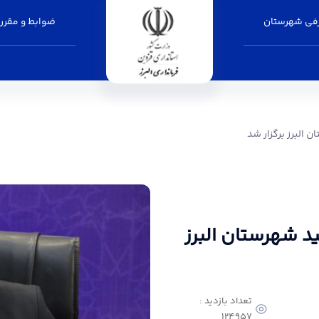
فی شهرستان
ضوابط و مقرر
ر شد - فرمانداری البرز
 البرز برگزار شد
د شهرستان البرز
تعداد بازدید :
124957