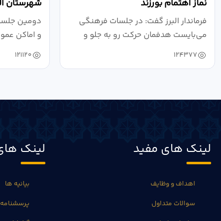
نماز اهتمام بورزند
شهرستان الب
فرماندار البرز گفت: در جلسات فرهنگی
دومین جلسه 
می‌بایست هدفمان حرکت رو به جلو و
و اماکن عمو
دستیابی...
۱۴۰۴ به...
121120
124377
لینک های مفید
لینک های
اهداف و وظایف
بیانیه ها
سوالات متداول
پرسشنامه 