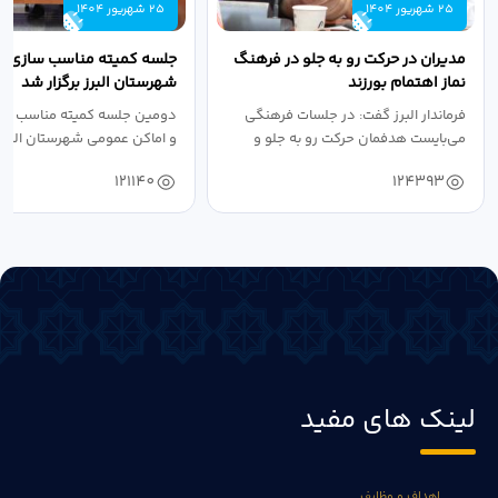
25 شهریور 1404
25 شهریور 1404
مدیران در حرکت رو به جلو در فرهنگ
جلسه کمیته مناسب سازی مع
نماز اهتمام بورزند
شهرستان البرز برگزار شد
فرماندار البرز گفت: در جلسات فرهنگی
دومین جلسه کمیته مناسب ساز
می‌بایست هدفمان حرکت رو به جلو و
و اماکن عمومی شهرستان البرز
دستیابی...
۱۴۰۴ به...
121140
124393
لینک های مفید
اهداف و وظایف