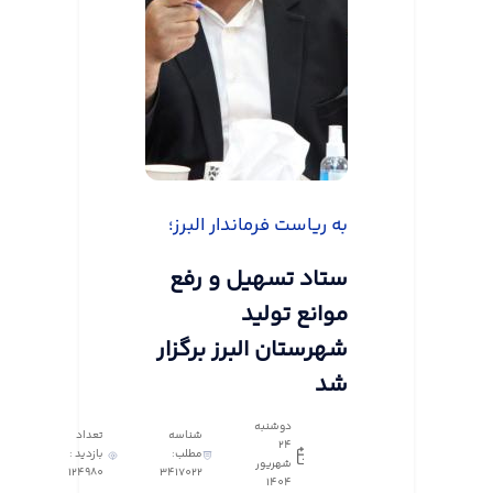
به ریاست فرماندار البرز؛
ستاد تسهیل و رفع
موانع تولید
شهرستان البرز برگزار
شد
دوشنبه
شناسه
تعداد
24
مطلب:
بازدید :
شهریور
124980
3417022
1404