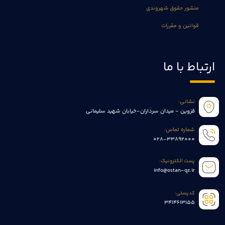
منشور حقوق شهروندی
قوانین و مقررات
ارتباط با ما
نشانی:
قزوین - میدان سرداران-خیابان شهید سلیمانی
شماره تماس:
028-33892000
پست الکترونیک:
info@ostan-qz.ir
کدپستی:
3414613155