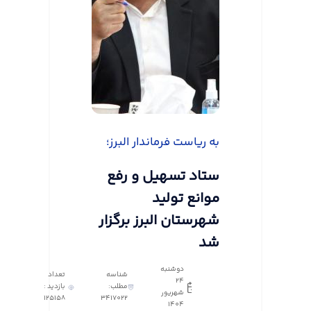
به ریاست فرماندار البرز؛
ستاد تسهیل و رفع
موانع تولید
شهرستان البرز برگزار
شد
دوشنبه
شناسه
تعداد
24
مطلب:
بازدید :
شهریور
125158
3417022
1404