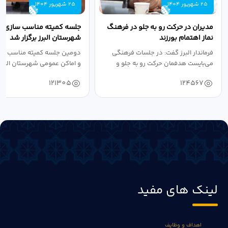
25 شهریور 1404
25 شهریور 1404
مدیران در حرکت رو به جلو در فرهنگ
جلسه کمیته مناسب سازی مع
نماز اهتمام بورزند
شهرستان البرز برگزار شد
فرماندار البرز گفت: در جلسات فرهنگی
دومین جلسه کمیته مناسب ساز
می‌بایست هدفمان حرکت رو به جلو و
و اماکن عمومی شهرستان البرز
دستیابی...
۱۴۰۴ به...
121305
124567
لینک های مفید
اهداف و وظایف