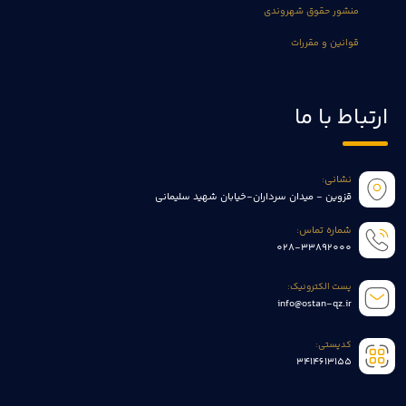
منشور حقوق شهروندی
قوانین و مقررات
ارتباط با ما
نشانی:
قزوین - میدان سرداران-خیابان شهید سلیمانی
شماره تماس:
028-33892000
پست الکترونیک:
info@ostan-qz.ir
کدپستی:
3414613155