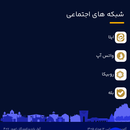
شبکه های اجتماعی
ایتا
واتس آپ
روبیکا
بله
آخرین بروزرسانی: 12 مرداد 1405
آمار بازدیدکنندگان امروز :
407