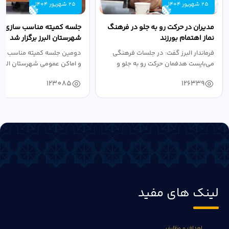
25 شهریور 1404
25 شهریور 1404
مدیران در حرکت رو به جلو در فرهنگ
جلسه کمیته مناسب سازی مع
نماز اهتمام بورزند
شهرستان البرز برگزار شد
فرماندار البرز گفت: در جلسات فرهنگی
دومین جلسه کمیته مناسب ساز
می‌بایست هدفمان حرکت رو به جلو و
و اماکن عمومی شهرستان البرز
دستیابی...
۱۴۰۴ به...
123085
126339
لینک های مفید
اهداف و وظایف