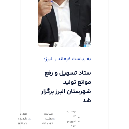
به ریاست فرماندار البرز؛
ستاد تسهیل و رفع
موانع تولید
شهرستان البرز برگزار
شد
دوشنبه
شناسه
تعداد
24
مطلب:
بازدید :
شهریور
126877
3417022
1404