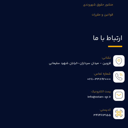
منشور حقوق شهروندی
قوانین و مقررات
ارتباط با ما
نشانی:
قزوین - میدان سرداران-خیابان شهید سلیمانی
شماره تماس:
028-33892000
پست الکترونیک:
info@ostan-qz.ir
کدپستی:
3414613155