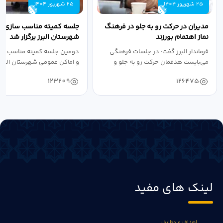
25 شهریور 1404
25 شهریور 1404
مدیران در حرکت رو به جلو در فرهنگ
جلسه کمیته مناسب سازی مع
نماز اهتمام بورزند
شهرستان البرز برگزار شد
فرماندار البرز گفت: در جلسات فرهنگی
دومین جلسه کمیته مناسب ساز
می‌بایست هدفمان حرکت رو به جلو و
و اماکن عمومی شهرستان البرز
دستیابی...
۱۴۰۴ به...
123209
126475
لینک های مفید
اهداف و وظایف