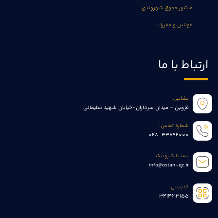
منشور حقوق شهروندی
قوانین و مقررات
ارتباط با ما
نشانی:
قزوین - میدان سرداران-خیابان شهید سلیمانی
شماره تماس:
028-33892000
پست الکترونیک:
info@ostan-qz.ir
کدپستی:
3414613155