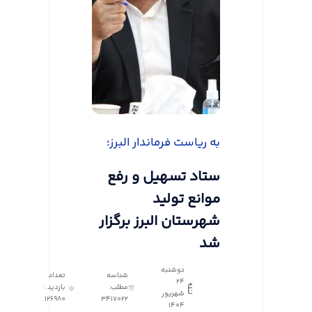
به ریاست فرماندار البرز؛
ستاد تسهیل و رفع
موانع تولید
شهرستان البرز برگزار
شد
دوشنبه
شناسه
تعداد
24
مطلب:
بازدید :
شهریور
126980
3417022
1404