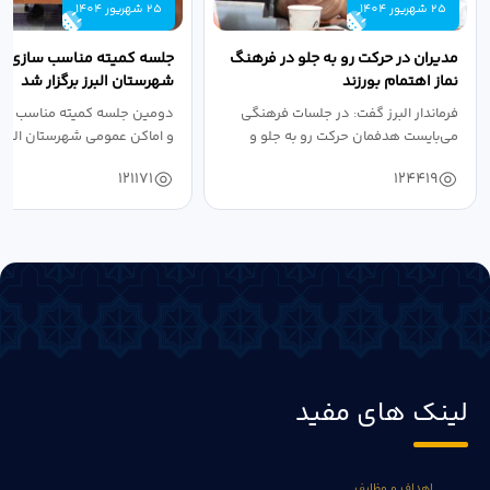
25 شهریور 1404
25 شهریور 1404
مدیران در حرکت رو به جلو در فرهنگ
جلسه کمیته مناسب سازی مع
نماز اهتمام بورزند
شهرستان البرز برگزار شد
فرماندار البرز گفت: در جلسات فرهنگی
دومین جلسه کمیته مناسب ساز
می‌بایست هدفمان حرکت رو به جلو و
و اماکن عمومی شهرستان البرز
دستیابی...
۱۴۰۴ به...
121171
124419
لینک های مفید
اهداف و وظایف