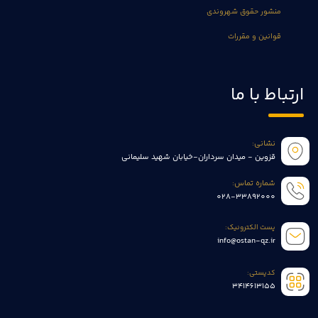
منشور حقوق شهروندی
قوانین و مقررات
ارتباط با ما
نشانی:
قزوین - میدان سرداران-خیابان شهید سلیمانی
شماره تماس:
028-33892000
پست الکترونیک:
info@ostan-qz.ir
کدپستی:
3414613155