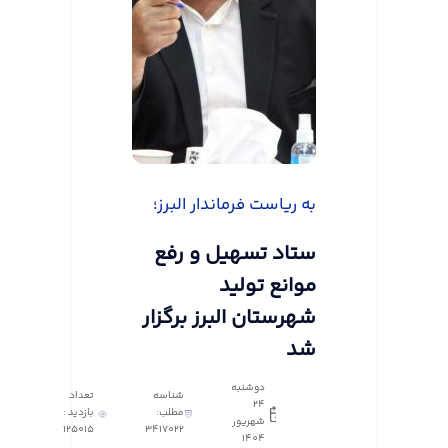
به ریاست فرماندار البرز؛
ستاد تسهیل و رفع
موانع تولید
شهرستان البرز برگزار
شد
دوشنبه
شناسه
تعداد
24
مطلب:
بازدید :
شهریور
125015
3417022
1404