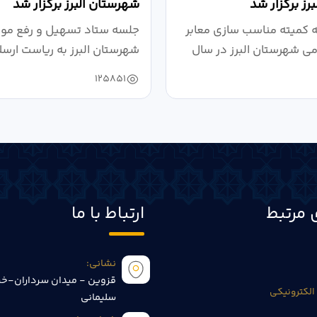
رز برگزار شد
شهرستان البرز برگزار شد
کمیته مناسب سازی معابر
جلسه ستاد تسهیل و رفع موان
می شهرستان البرز در سال
شهرستان البرز به ریاست ارسل
125851
 مرتبط
ارتباط با ما
نشانی:
قزوین - میدان سرداران-خی
الکترونیکی
سلیمانی