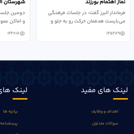
نماز اهتمام بورزند
شهرستان الب
فرماندار البرز گفت: در جلسات فرهنگی
دومین جلسه 
می‌بایست هدفمان حرکت رو به جلو و
و اماکن عمو
دستیابی...
۱۴۰۴ به...
122018
125289
لینک های مفید
لینک های
اهداف و وظایف
بیانیه ها
سوالات متداول
پرسشنامه 