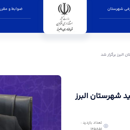
فی شهرستان
ضوابط و مقرر
ر شد - فرمانداری البرز
 البرز برگزار شد
د شهرستان البرز
تعداد بازدید :
125851