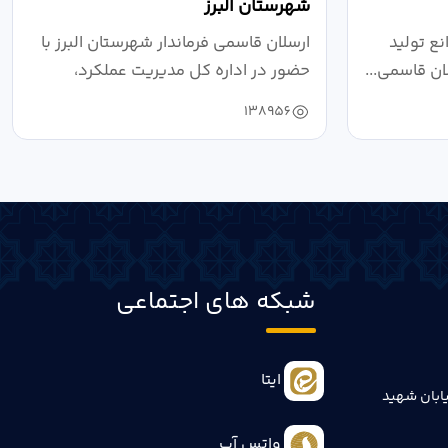
شهرستان البرز
ع تولید
ارسلان قاسمی فرماندار شهرستان البرز با
ان قاسمی...
حضور در اداره کل مدیریت عملکرد،
بازرسی...
138956
شبکه های اجتماعی
ایتا
ابان شهید
واتس آپ