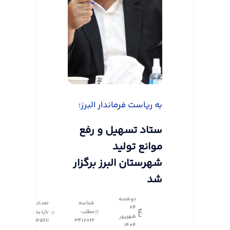
به ریاست فرماندار البرز؛
ستاد تسهیل و رفع
موانع تولید
شهرستان البرز برگزار
شد
دوشنبه
شناسه
تعداد
24
مطلب:
بازدید :
شهریور
125611
3417022
1404