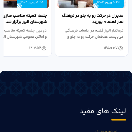
25 شهریور 1404
25 شهریور 1404
مدیران در حرکت رو به جلو در فرهنگ
جلسه کمیته مناسب سازی مع
نماز اهتمام بورزند
شهرستان البرز برگزار شد
فرماندار البرز گفت: در جلسات فرهنگی
دومین جلسه کمیته مناسب ساز
می‌بایست هدفمان حرکت رو به جلو و
و اماکن عمومی شهرستان البرز
دستیابی...
۱۴۰۴ به...
121752
125007
لینک های مفید
اهداف و وظایف