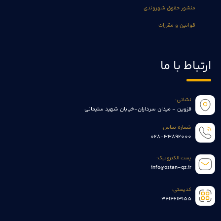
منشور حقوق شهروندی
قوانین و مقررات
ارتباط با ما
نشانی:
قزوین - میدان سرداران-خیابان شهید سلیمانی
شماره تماس:
028-33892000
پست الکترونیک:
info@ostan-qz.ir
کدپستی:
3414613155