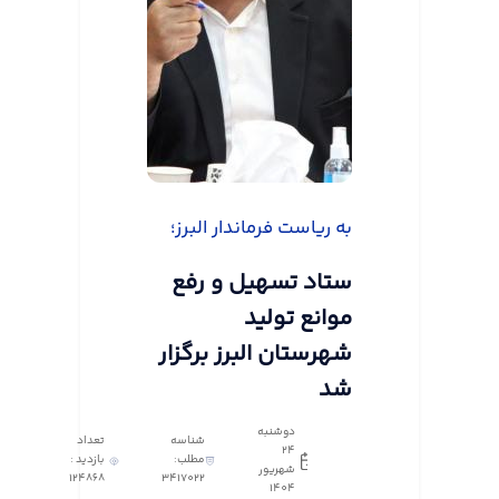
به ریاست فرماندار البرز؛
ستاد تسهیل و رفع
موانع تولید
شهرستان البرز برگزار
شد
دوشنبه
شناسه
تعداد
24
مطلب:
بازدید :
شهریور
124868
3417022
1404