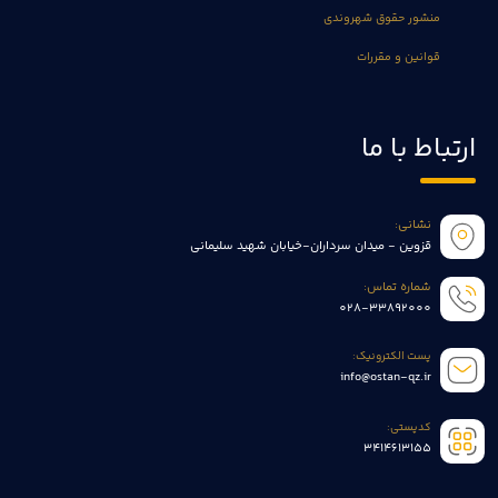
منشور حقوق شهروندی
قوانین و مقررات
ارتباط با ما
نشانی:
قزوین - میدان سرداران-خیابان شهید سلیمانی
شماره تماس:
028-33892000
پست الکترونیک:
info@ostan-qz.ir
کدپستی:
3414613155