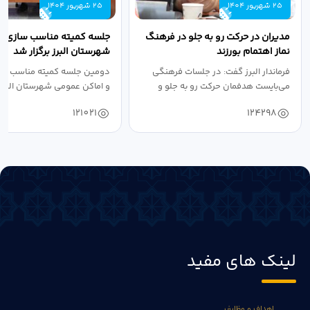
25 شهریور 1404
25 شهریور 1404
مدیران در حرکت رو به جلو در فرهنگ
جلسه کمیته مناسب سازی مع
نماز اهتمام بورزند
شهرستان البرز برگزار شد
فرماندار البرز گفت: در جلسات فرهنگی
دومین جلسه کمیته مناسب ساز
می‌بایست هدفمان حرکت رو به جلو و
و اماکن عمومی شهرستان البرز
دستیابی...
۱۴۰۴ به...
121021
124298
لینک های مفید
اهداف و وظایف