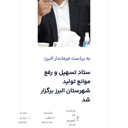
به ریاست فرماندار البرز؛
ستاد تسهیل و رفع
موانع تولید
شهرستان البرز برگزار
شد
دوشنبه
شناسه
تعداد
24
مطلب:
بازدید :
شهریور
126288
3417022
1404