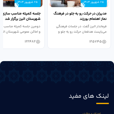
25 شهریور 1404
25 شهریور 1404
مدیران در حرکت رو به جلو در فرهنگ
جلسه کمیته مناسب سازی مع
نماز اهتمام بورزند
شهرستان البرز برگزار شد
فرماندار البرز گفت: در جلسات فرهنگی
دومین جلسه کمیته مناسب ساز
می‌بایست هدفمان حرکت رو به جلو و
و اماکن عمومی شهرستان البرز
دستیابی...
۱۴۰۴ به...
122482
125745
لینک های مفید
اهداف و وظایف