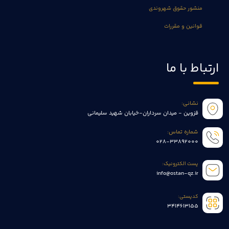
منشور حقوق شهروندی
قوانین و مقررات
ارتباط با ما
نشانی:
قزوین - میدان سرداران-خیابان شهید سلیمانی
شماره تماس:
028-33892000
پست الکترونیک:
info@ostan-qz.ir
کدپستی:
3414613155