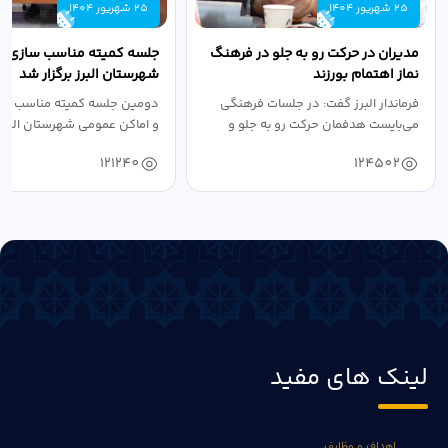
25 شهریور 1404
25 شهریور 1404
مدیران در حرکت رو به جلو در فرهنگ
جلسه کمیته مناسب سازی مع
نماز اهتمام بورزند
شهرستان البرز برگزار شد
فرماندار البرز گفت: در جلسات فرهنگی
دومین جلسه کمیته مناسب ساز
می‌بایست هدفمان حرکت رو به جلو و
و اماکن عمومی شهرستان البرز
دستیابی...
۱۴۰۴ به...
121240
124502
لینک های مفید
اهداف و وظایف