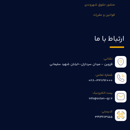
منشور حقوق شهروندی
قوانین و مقررات
ارتباط با ما
نشانی:
قزوین - میدان سرداران-خیابان شهید سلیمانی
شماره تماس:
028-33892000
پست الکترونیک:
info@ostan-qz.ir
کدپستی:
3414613155