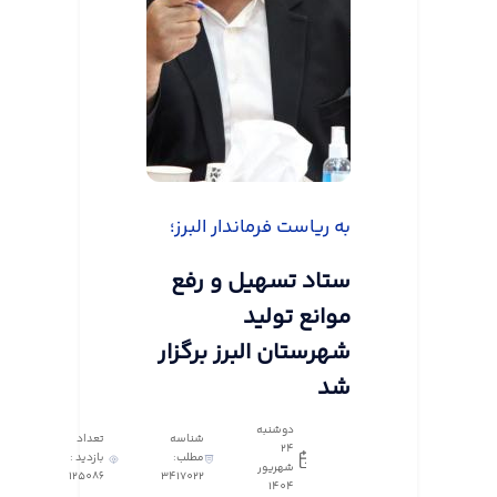
به ریاست فرماندار البرز؛
ستاد تسهیل و رفع
موانع تولید
شهرستان البرز برگزار
شد
دوشنبه
شناسه
تعداد
24
مطلب:
بازدید :
شهریور
125086
3417022
1404