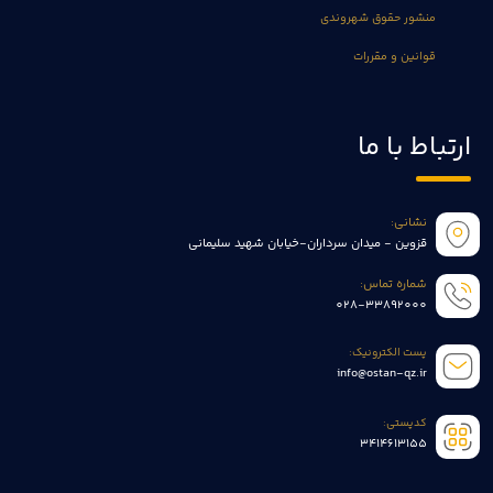
منشور حقوق شهروندی
قوانین و مقررات
ارتباط با ما
نشانی:
قزوین - میدان سرداران-خیابان شهید سلیمانی
شماره تماس:
028-33892000
پست الکترونیک:
info@ostan-qz.ir
کدپستی:
3414613155