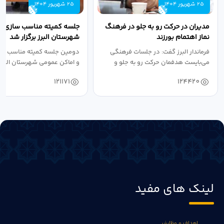
25 شهریور 1404
25 شهریور 1404
مدیران در حرکت رو به جلو در فرهنگ
جلسه کمیته مناسب سازی مع
نماز اهتمام بورزند
شهرستان البرز برگزار شد
فرماندار البرز گفت: در جلسات فرهنگی
دومین جلسه کمیته مناسب ساز
می‌بایست هدفمان حرکت رو به جلو و
و اماکن عمومی شهرستان البرز
دستیابی...
۱۴۰۴ به...
121171
124420
لینک های مفید
اهداف و وظایف