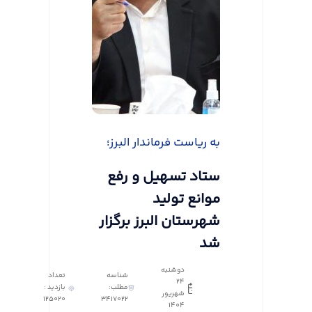
به ریاست فرماندار البرز؛
ستاد تسهیل و رفع
موانع تولید
شهرستان البرز برگزار
شد
دوشنبه
شناسه
تعداد
24
مطلب:
بازدید :
شهریور
125020
3417022
1404