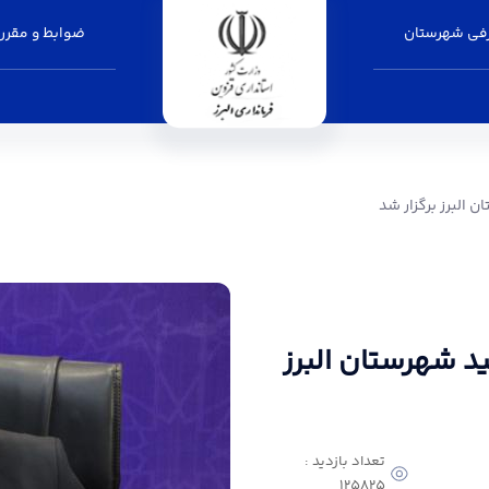
فی شهرستان
ضوابط و مقرر
ر شد - فرمانداری البرز
 البرز برگزار شد
د شهرستان البرز
تعداد بازدید :
125825