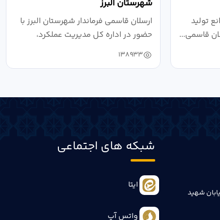
شهرستان البرز
ع تولید
ارسلان قاسمی فرماندار شهرستان البرز با
ان قاسمی...
حضور در اداره کل مدیریت عملکرد،
بازرسی...
138933
شبکه های اجتماعی
ایتا
ابان شهید
واتس آپ