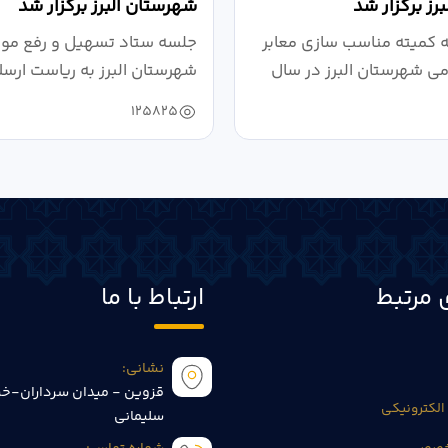
رز برگزار شد
شهرستان البرز برگزار شد
کمیته مناسب سازی معابر
جلسه ستاد تسهیل و رفع موان
می شهرستان البرز در سال
شهرستان البرز به ریاست ارسل
125825
 مرتبط
ارتباط با ما
نشانی:
قزوین - میدان سرداران-خی
الکترونیکی
سلیمانی