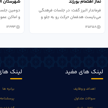
نماز اهتمام بورزند
شهرستان الب
فرماندار البرز گفت: در جلسات فرهنگی
دومین جلسه 
می‌بایست هدفمان حرکت رو به جلو و
و اماکن عمو
دستیابی...
۱۴۰۴ به...
121993
125258
لینک های مفید
لینک های
اهداف و وظایف
بیانیه ها
سوالات متداول
پرسشنامه 