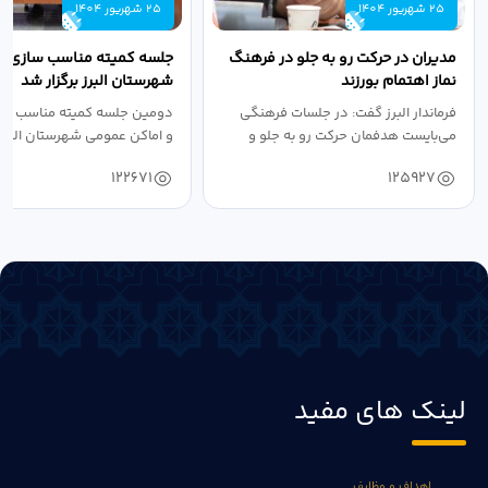
25 شهریور 1404
25 شهریور 1404
مدیران در حرکت رو به جلو در فرهنگ
جلسه کمیته مناسب سازی مع
نماز اهتمام بورزند
شهرستان البرز برگزار شد
فرماندار البرز گفت: در جلسات فرهنگی
دومین جلسه کمیته مناسب ساز
می‌بایست هدفمان حرکت رو به جلو و
و اماکن عمومی شهرستان البرز
دستیابی...
۱۴۰۴ به...
122671
125927
لینک های مفید
اهداف و وظایف