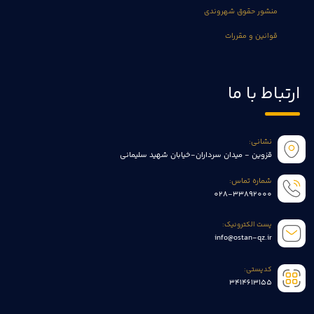
منشور حقوق شهروندی
قوانین و مقررات
ارتباط با ما
نشانی:
قزوین - میدان سرداران-خیابان شهید سلیمانی
شماره تماس:
028-33892000
پست الکترونیک:
info@ostan-qz.ir
کدپستی:
3414613155