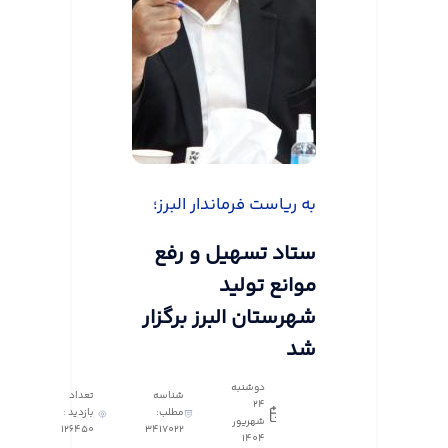
به ریاست فرماندار البرز؛
ستاد تسهیل و رفع
موانع تولید
شهرستان البرز برگزار
شد
دوشنبه
شناسه
تعداد
24
مطلب:
بازدید :
شهریور
126450
3417022
1404