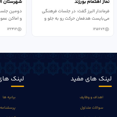
نماز اهتمام بورزند
شهرستان الب
فرماندار البرز گفت: در جلسات فرهنگی
دومین جلسه 
می‌بایست هدفمان حرکت رو به جلو و
و اماکن عمو
دستیابی...
۱۴۰۴ به...
122412
125672
لینک های مفید
لینک های
اهداف و وظایف
بیانیه ها
سوالات متداول
پرسشنامه 