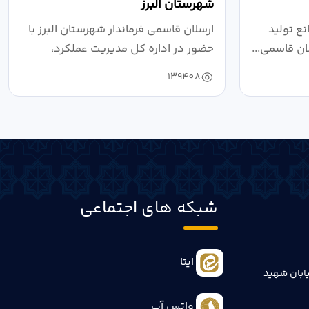
شهرستان البرز
ع تولید
ارسلان قاسمی فرماندار شهرستان البرز با
ان قاسمی...
حضور در اداره کل مدیریت عملکرد،
بازرسی...
139408
شبکه های اجتماعی
ایتا
ابان شهید
واتس آپ