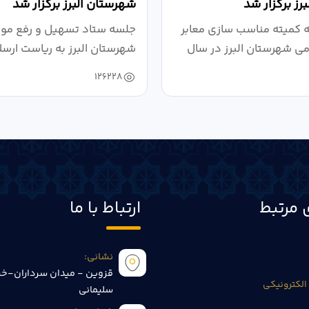
رز برگزار شد
شهرستان البرز برگزار شد
کمیته مناسب سازی معابر
جلسه ستاد تسهیل و رفع موان
می شهرستان البرز در سال
شهرستان البرز به ریاست ارسل
126228
 مرتبط
ارتباط با ما
نشانی:
قزوین - میدان سرداران-خی
الکترونیکی
سلیمانی