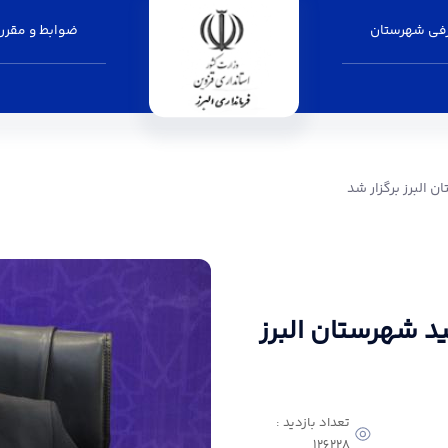
فی شهرستان
ضوابط و مقرر
ر شد - فرمانداری البرز
 البرز برگزار شد
د شهرستان البرز
تعداد بازدید :
126228