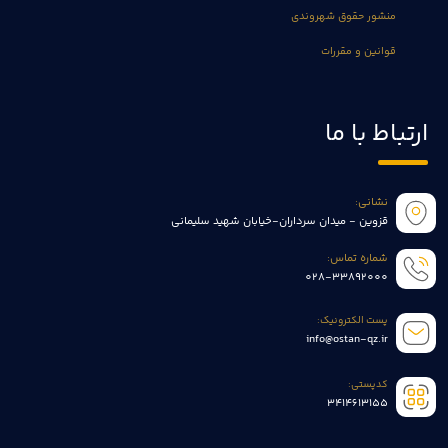
منشور حقوق شهروندی
قوانین و مقررات
ارتباط با ما
نشانی:
قزوین - میدان سرداران-خیابان شهید سلیمانی
شماره تماس:
028-33892000
پست الکترونیک:
info@ostan-qz.ir
کدپستی:
3414613155