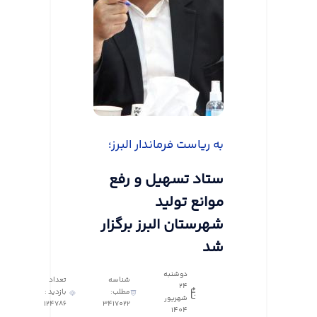
به ریاست فرماندار البرز؛
ستاد تسهیل و رفع
موانع تولید
شهرستان البرز برگزار
شد
دوشنبه
شناسه
تعداد
24
مطلب:
بازدید :
شهریور
124786
3417022
1404