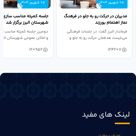
25 شهریور 1404
25 شهریور 1404
مدیران در حرکت رو به جلو در فرهنگ
جلسه کمیته مناسب سازی مع
نماز اهتمام بورزند
شهرستان البرز برگزار شد
فرماندار البرز گفت: در جلسات فرهنگی
دومین جلسه کمیته مناسب ساز
می‌بایست هدفمان حرکت رو به جلو و
و اماکن عمومی شهرستان البرز
دستیابی...
۱۴۰۴ به...
120952
124207
لینک های مفید
اهداف و وظایف