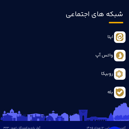
شبکه های اجتماعی
ایتا
واتس آپ
روبیکا
بله
آخرین بروزرسانی: 12 مرداد 1405
آمار بازدیدکنندگان امروز :
323