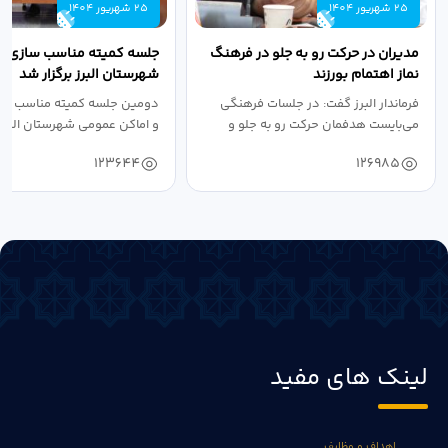
25 شهریور 1404
25 شهریور 1404
مدیران در حرکت رو به جلو در فرهنگ
جلسه کمیته مناسب سازی مع
نماز اهتمام بورزند
شهرستان البرز برگزار شد
فرماندار البرز گفت: در جلسات فرهنگی
دومین جلسه کمیته مناسب ساز
می‌بایست هدفمان حرکت رو به جلو و
و اماکن عمومی شهرستان البرز
دستیابی...
۱۴۰۴ به...
123644
126985
لینک های مفید
اهداف و وظایف