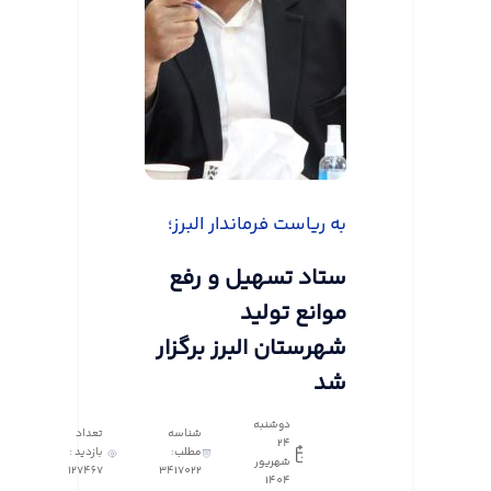
به ریاست فرماندار البرز؛
ستاد تسهیل و رفع
موانع تولید
شهرستان البرز برگزار
شد
دوشنبه
شناسه
تعداد
24
مطلب:
بازدید :
شهریور
127467
3417022
1404