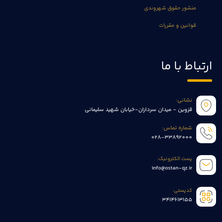
منشور حقوق شهروندی
قوانین و مقررات
ارتباط با ما
نشانی:
قزوین - میدان سرداران-خیابان شهید سلیمانی
شماره تماس:
028-33892000
پست الکترونیک:
info@ostan-qz.ir
کدپستی:
3414613155