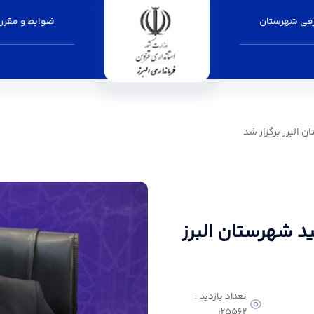
فی شهرستان
ضوابط و مقرر
ر شد - فرمانداری البرز
 البرز برگزار شد
د شهرستان البرز
تعداد بازدید :
125562