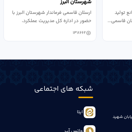
شهرستان البرز
ع تولید
ارسلان قاسمی فرماندار شهرستان البرز با
ان قاسمی...
حضور در اداره کل مدیریت عملکرد،
بازرسی...
138662
شبکه های اجتماعی
ایتا
ابان شهید
واتس آپ