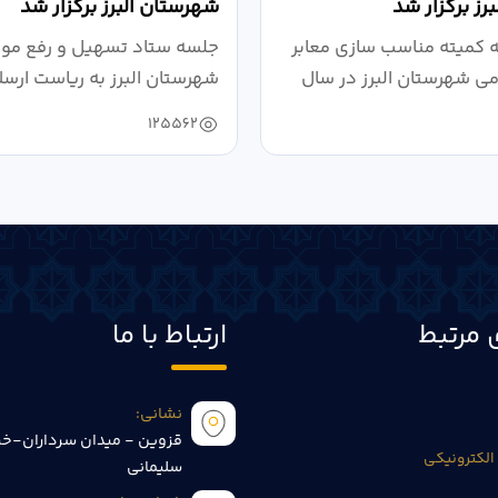
رز برگزار شد
شهرستان البرز برگزار شد
کمیته مناسب سازی معابر
جلسه ستاد تسهیل و رفع موان
می شهرستان البرز در سال
شهرستان البرز به ریاست ارسل
125562
 مرتبط
ارتباط با ما
نشانی:
قزوین - میدان سرداران-خی
الکترونیکی
سلیمانی