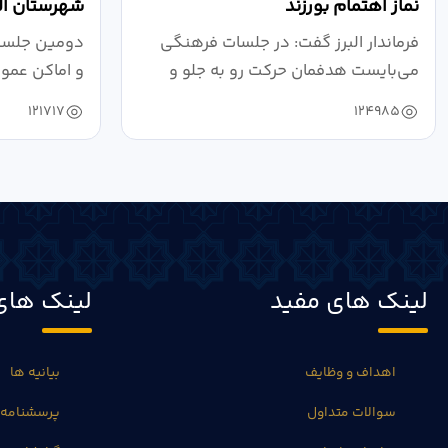
نماز اهتمام بورزند
شهرستان الب
فرماندار البرز گفت: در جلسات فرهنگی
دومین جلسه 
می‌بایست هدفمان حرکت رو به جلو و
و اماکن عمو
دستیابی...
۱۴۰۴ به...
121717
124985
لینک های مفید
لینک های
اهداف و وظایف
بیانیه ها
سوالات متداول
پرسشنامه 