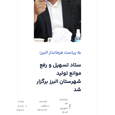
به ریاست فرماندار البرز؛
ستاد تسهیل و رفع
موانع تولید
شهرستان البرز برگزار
شد
دوشنبه
شناسه
تعداد
24
مطلب:
بازدید :
شهریور
125018
3417022
1404