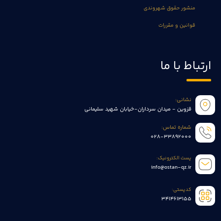
منشور حقوق شهروندی
قوانین و مقررات
ارتباط با ما
نشانی:
قزوین - میدان سرداران-خیابان شهید سلیمانی
شماره تماس:
028-33892000
پست الکترونیک:
info@ostan-qz.ir
کدپستی:
3414613155