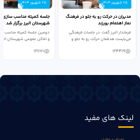
25 شهریور 1404
25 شهریور 1404
مدیران در حرکت رو به جلو در فرهنگ
جلسه کمیته مناسب سازی مع
نماز اهتمام بورزند
شهرستان البرز برگزار شد
فرماندار البرز گفت: در جلسات فرهنگی
دومین جلسه کمیته مناسب ساز
می‌بایست هدفمان حرکت رو به جلو و
و اماکن عمومی شهرستان البرز
دستیابی...
۱۴۰۴ به...
121171
124419
لینک های مفید
اهداف و وظایف