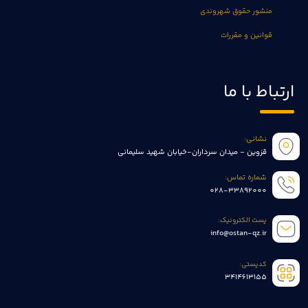
منشور حقوق شهروندی
قوانین و مقررات
ارتباط با ما
نشانی:
قزوین - میدان سرداران-خیابان شهید سلیمانی
شماره تماس:
028-33892000
پست الکترونیک:
info@ostan-qz.ir
کدپستی:
3414613155