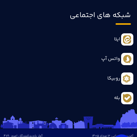
شبکه های اجتماعی
ایتا
واتس آپ
روبیکا
بله
آخرین بروزرسانی: 12 مرداد 1405
آمار بازدیدکنندگان امروز :
476