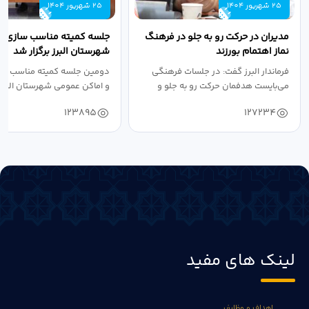
25 شهریور 1404
25 شهریور 1404
مدیران در حرکت رو به جلو در فرهنگ
جلسه کمیته مناسب سازی مع
نماز اهتمام بورزند
شهرستان البرز برگزار شد
فرماندار البرز گفت: در جلسات فرهنگی
دومین جلسه کمیته مناسب ساز
می‌بایست هدفمان حرکت رو به جلو و
و اماکن عمومی شهرستان البرز
دستیابی...
۱۴۰۴ به...
123895
127234
لینک های مفید
اهداف و وظایف