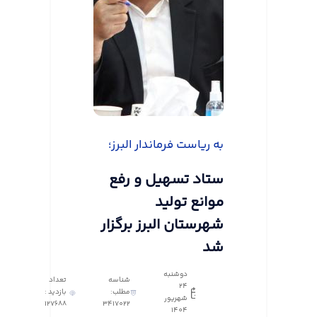
به ریاست فرماندار البرز؛
ستاد تسهیل و رفع
موانع تولید
شهرستان البرز برگزار
شد
دوشنبه
شناسه
تعداد
24
مطلب:
بازدید :
شهریور
127688
3417022
1404