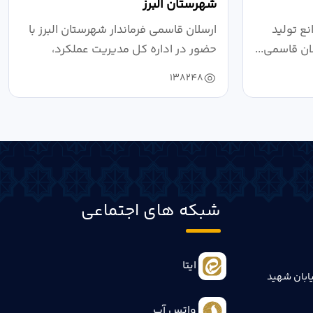
شهرستان البرز
ع تولید
ارسلان قاسمی فرماندار شهرستان البرز با
ان قاسمی...
حضور در اداره کل مدیریت عملکرد،
بازرسی...
138248
شبکه های اجتماعی
ایتا
ابان شهید
واتس آپ