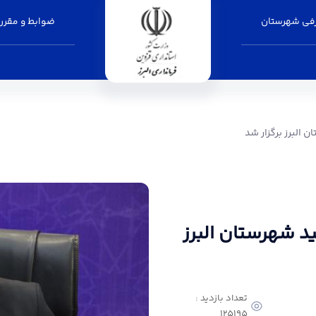
فی شهرستان
ضوابط و مقرر
ر شد - فرمانداری البرز
 البرز برگزار شد
د شهرستان البرز
تعداد بازدید :
125195