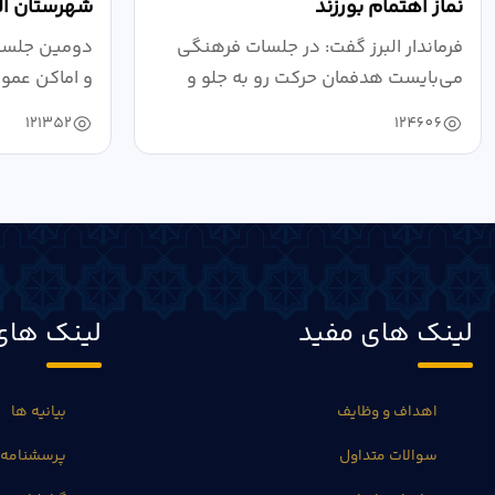
نماز اهتمام بورزند
شهرستان الب
فرماندار البرز گفت: در جلسات فرهنگی
دومین جلسه 
می‌بایست هدفمان حرکت رو به جلو و
و اماکن عمو
دستیابی...
۱۴۰۴ به...
121352
124606
لینک های مفید
لینک های
اهداف و وظایف
بیانیه ها
سوالات متداول
پرسشنامه 