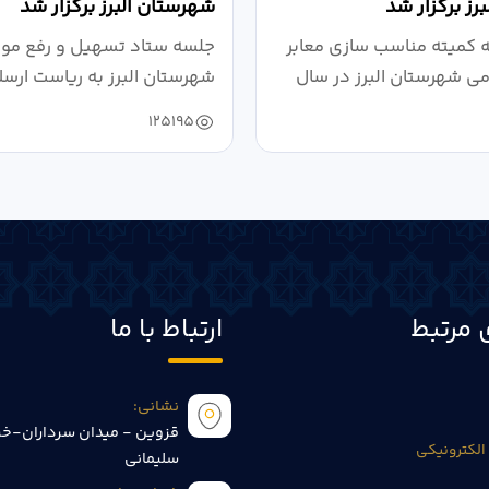
رز برگزار شد
شهرستان البرز برگزار شد
کمیته مناسب سازی معابر
جلسه ستاد تسهیل و رفع موان
می شهرستان البرز در سال
شهرستان البرز به ریاست ارسل
125195
 مرتبط
ارتباط با ما
نشانی:
قزوین - میدان سرداران-خی
الکترونیکی
سلیمانی