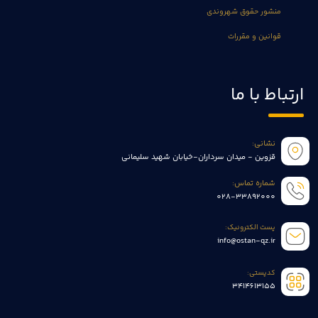
منشور حقوق شهروندی
قوانین و مقررات
ارتباط با ما
نشانی:
قزوین - میدان سرداران-خیابان شهید سلیمانی
شماره تماس:
028-33892000
پست الکترونیک:
info@ostan-qz.ir
کدپستی:
3414613155