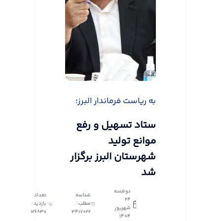
به ریاست فرماندار البرز؛
ستاد تسهیل و رفع
موانع تولید
شهرستان البرز برگزار
شد
دوشنبه
شناسه
تعداد
24
مطلب:
بازدید :
شهریور
126830
3417022
1404