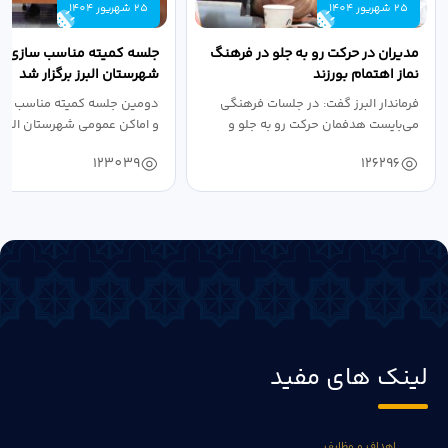
25 شهریور 1404
25 شهریور 1404
مدیران در حرکت رو به جلو در فرهنگ
جلسه کمیته مناسب سازی مع
نماز اهتمام بورزند
شهرستان البرز برگزار شد
فرماندار البرز گفت: در جلسات فرهنگی
دومین جلسه کمیته مناسب ساز
می‌بایست هدفمان حرکت رو به جلو و
و اماکن عمومی شهرستان البرز
دستیابی...
۱۴۰۴ به...
123039
126296
لینک های مفید
اهداف و وظایف