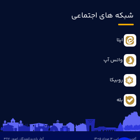
شبکه های اجتماعی
ایتا
واتس آپ
روبیکا
بله
آخرین بروزرسانی: 12 مرداد 1405
آمار بازدیدکنندگان امروز :
387