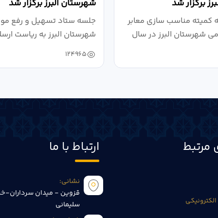
رز برگزار شد
شهرستان البرز برگزار شد
کمیته مناسب سازی معابر
جلسه ستاد تسهیل و رفع موان
می شهرستان البرز در سال
شهرستان البرز به ریاست ارسل
124965
 مرتبط
ارتباط با ما
نشانی:
قزوین - میدان سرداران-خی
الکترونیکی
سلیمانی