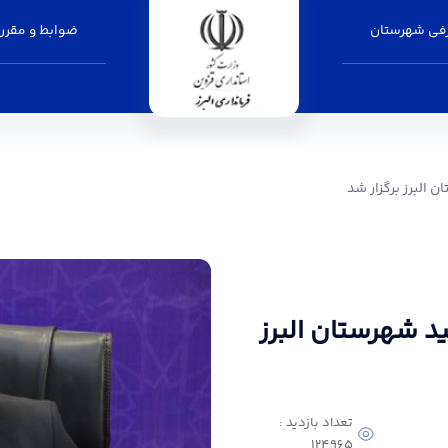
فی شهرستان
ضوابط و مقرر
ر شد - فرمانداری البرز
 البرز برگزار شد
د شهرستان البرز
تعداد بازدید :
124965