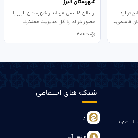
شهرستان البرز
ع تولید
ارسلان قاسمی فرماندار شهرستان البرز با
ان قاسمی...
حضور در اداره کل مدیریت عملکرد،
بازرسی...
138026
شبکه های اجتماعی
ایتا
ابان شهید
واتس آپ