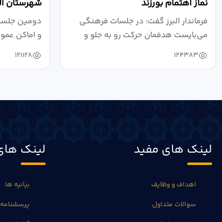
نماز اهتمام بورزند
شهرستان الب
فرماندار البرز گفت: در جلسات فرهنگی
دومین جلسه 
می‌بایست هدفمان حرکت رو به جلو و
و اماکن عمو
دستیابی...
۱۴۰۴ به...
121128
124383
لینک های مفید
لینک های
اهداف و وظایف
بیانیه ها
سوالات متداول
پرسشنامه 