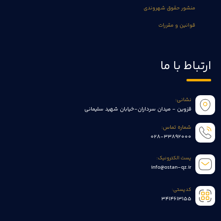
منشور حقوق شهروندی
قوانین و مقررات
ارتباط با ما
نشانی:
قزوین - میدان سرداران-خیابان شهید سلیمانی
شماره تماس:
028-33892000
پست الکترونیک:
info@ostan-qz.ir
کدپستی:
3414613155