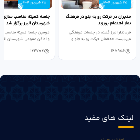
25 شهریور 1404
25 شهریور 1404
مدیران در حرکت رو به جلو در فرهنگ
جلسه کمیته مناسب سازی مع
نماز اهتمام بورزند
شهرستان البرز برگزار شد
فرماندار البرز گفت: در جلسات فرهنگی
دومین جلسه کمیته مناسب ساز
می‌بایست هدفمان حرکت رو به جلو و
و اماکن عمومی شهرستان البرز
دستیابی...
۱۴۰۴ به...
122702
125956
لینک های مفید
اهداف و وظایف