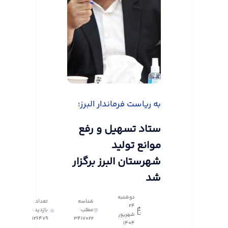
به ریاست فرماندار البرز؛
ستاد تسهیل و رفع
موانع تولید
شهرستان البرز برگزار
شد
دوشنبه
شناسه
تعداد
24
مطلب:
بازدید :
شهریور
126479
3417022
1404