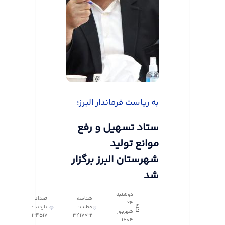
به ریاست فرماندار البرز؛
ستاد تسهیل و رفع
موانع تولید
شهرستان البرز برگزار
شد
دوشنبه
شناسه
تعداد
24
مطلب:
بازدید :
شهریور
124517
3417022
1404