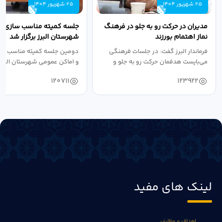
25 شهریور 1404
25 شهریور 1404
مدیران در حرکت رو به جلو در فرهنگ
جلسه کمیته مناسب سازی مع
نماز اهتمام بورزند
شهرستان البرز برگزار شد
فرماندار البرز گفت: در جلسات فرهنگی
دومین جلسه کمیته مناسب ساز
می‌بایست هدفمان حرکت رو به جلو و
و اماکن عمومی شهرستان البرز
دستیابی...
۱۴۰۴ به...
120711
123922
لینک های مفید
اهداف و وظایف