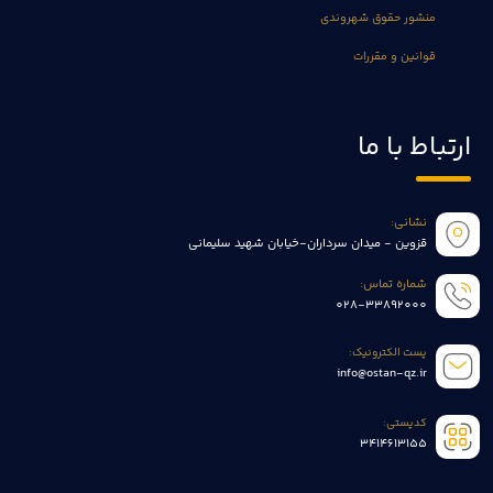
منشور حقوق شهروندی
قوانین و مقررات
ارتباط با ما
نشانی:
قزوین - میدان سرداران-خیابان شهید سلیمانی
شماره تماس:
028-33892000
پست الکترونیک:
info@ostan-qz.ir
کدپستی:
3414613155